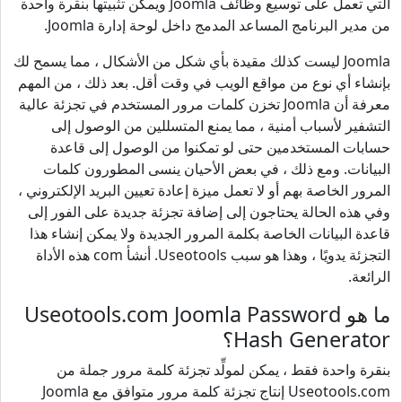
التي تعمل على توسيع وظائف Joomla ويمكن تثبيتها بنقرة واحدة
من مدير البرنامج المساعد المدمج داخل لوحة إدارة Joomla.
Joomla ليست كذلك مقيدة بأي شكل من الأشكال ، مما يسمح لك
بإنشاء أي نوع من مواقع الويب في وقت أقل. بعد ذلك ، من المهم
معرفة أن Joomla تخزن كلمات مرور المستخدم في تجزئة عالية
التشفير لأسباب أمنية ، مما يمنع المتسللين من الوصول إلى
حسابات المستخدمين حتى لو تمكنوا من الوصول إلى قاعدة
البيانات. ومع ذلك ، في بعض الأحيان ينسى المطورون كلمات
المرور الخاصة بهم أو لا تعمل ميزة إعادة تعيين البريد الإلكتروني ،
وفي هذه الحالة يحتاجون إلى إضافة تجزئة جديدة على الفور إلى
قاعدة البيانات الخاصة بكلمة المرور الجديدة ولا يمكن إنشاء هذا
التجزئة يدويًا ، وهذا هو سبب Useotools. أنشأ com هذه الأداة
الرائعة.
ما هو Useotools.com Joomla Password
Hash Generator؟
بنقرة واحدة فقط ، يمكن لمولِّد تجزئة كلمة مرور جملة من
Useotools.com إنتاج تجزئة كلمة مرور متوافق مع Joomla