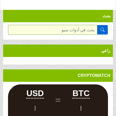
بحث
راعي
CRYPTOWATCH