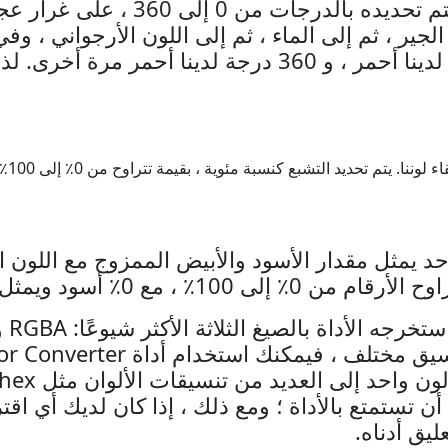
عادة ما نرى التدرج كلون. يتم تحديده بال
لجير ، ثم إلى الماء ، ثم إلى اللون الأرجواني ، وفي
اللون الأحمر. عند 0 درجة ، لدينا أحمر ، و 360 درجة لدينا 
حد يمثل مقدار الأسود والأبيض الممزوج مع اللون 
 مع 0٪ أسود ويمثل 100٪ أبيض كامل.
H و CMYK. نأمل أن تستمتع بالأداة ؛ ومع ذلك ، إذا كان لديك أي
ليق أدناه.