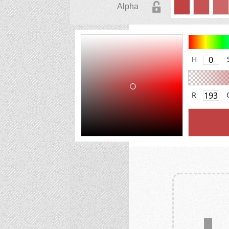
Alpha
H
R