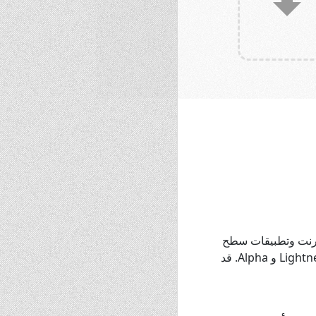
ك عبر الإنترنت وتطبيقات سطح
المكتب الأخرى. تتيح لك هذه الأداة تغيير العديد من خصائص اللون الذي تريده ، مثل Hue و Saturation و Lightness و Alpha. قد