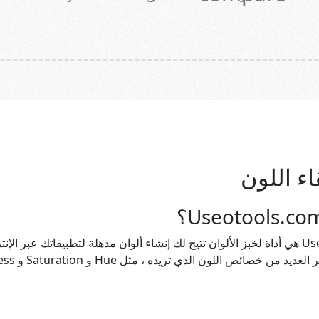
اء اللون
Color Picker بواسطة Useotools.com هي أداة لخبز الألوان تتيح لك إنشاء ألوان مذهلة لتطبيقات