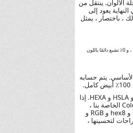
درجات من 0 إلى 360 ، على غرار عجلة الألوان. ينتقل من
 النهاية يعود إلى
أحمر مرة أخرى. لذلك ، باختصار ، يمثل
يرمز التشبع إلى نقاء اللون ، أو مدى نقاء لوننا. يتم تحديد التشبع كنسبة مئوية ، بقيمة تتراوح من 0٪ إلى 100٪ ، و 0٪ تشبع دائمًا باللون
الأساسي. يتم حسابه
عند الانتهاء من خبز اللون ، ستخرجه الأداة بالصيغ الثلاثة الأكثر شيوعًا: RGBA و HSLA و HEXA. إذا
كنت بحاجة إلى الإخراج بتنسيق مختلف ، فيمكنك استخدام أداة Color Converter الخاصة بنا ،
والتي يمكنها تحويل تنسيق لون واحد إلى العديد من تنسيقات الألوان مثل hex و hex8 و RGB و
 اقتراحات لتحسينها ،