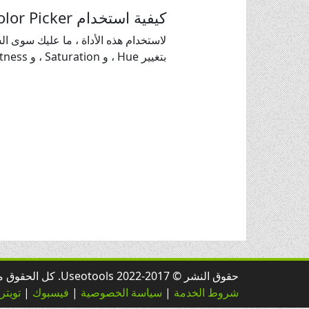
كيفية استخدام Useotools.com Color Picker؟
لاستخدام هذه الأداة ، ما عليك سوى الس
بتغيير Hue ، و Saturation ، و Lightness ، و Alpha لتلبية احتياجات التطبيق الخاص بك.
حقوق النشر © 2017-2022 Useotools. كل الحقوق محفوظة.
شروط الخدمة
|
سياسة الخصوصية
|
فيسبوك
|
تويتر