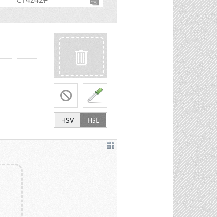
HSV
HSL