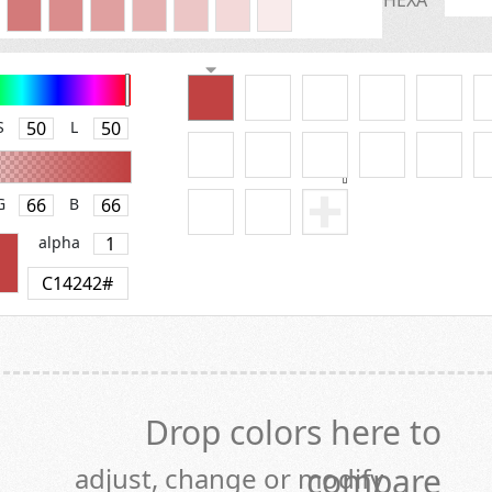
HEXA
S
L
G
B
alpha