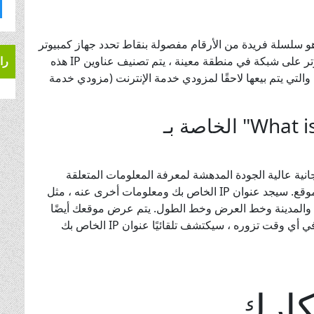
دء ، من المهم أن تفهم ما هو عنوان IP. عنوان IP هو سلسلة فريدة من الأرقام مفصولة بنقاط تحدد جهاز كمبيوتر
على الشبكة. نظرًا لأن كل عنوان IP يمثل جهاز كمبيوتر على شبكة في منطقة معينة ، يتم تصنيف عناوين IP هذه
را
 والتي يتم بيعها لاحقًا لمزودي خدمة الإنترنت (مزودي خدمة
ما هي أداة "What is My IP Address" الخاصة بـ
Useotools.c هذه الأداة المجانية عالية الجودة المدهشة لمعرفة المعلومات المتعلقة
بعنوان IP الخاص بك ، مزود خدمة الإنترنت (ISP) والموقع. سيجد عنوان IP الخاص بك ومعلومات أخرى عنه ، مثل
قة والمدينة وخط العرض وخط الطول. يتم عرض موقعك أيضًا
على خريطة Google. هذا التطبيق سهل الاستخدام. في أي وقت تزوره ، سيكتشف تلقائيًا عنوان IP الخاص بك
كارك