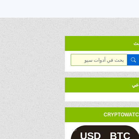
ث
عي
CRYPTOWAT