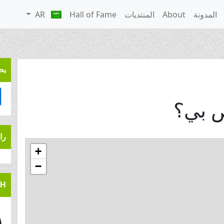
المدونة
About
المنتديات
Hall of Fame
AR
بح
را
+
−
CH