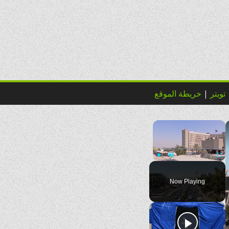
تويتر
|
خريطة الموقع
×
Play
Unmute
Fulls
Now Playing