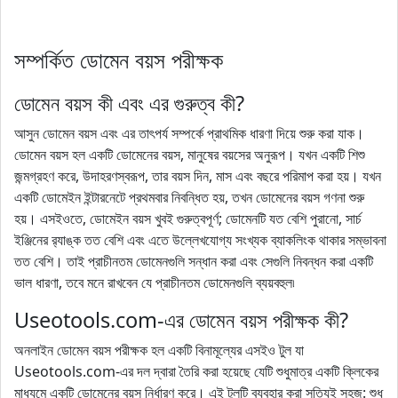
সম্পর্কিত ডোমেন বয়স পরীক্ষক
ডোমেন বয়স কী এবং এর গুরুত্ব কী?
আসুন ডোমেন বয়স এবং এর তাৎপর্য সম্পর্কে প্রাথমিক ধারণা দিয়ে শুরু করা যাক।
ডোমেন বয়স হল একটি ডোমেনের বয়স, মানুষের বয়সের অনুরূপ। যখন একটি শিশু
জন্মগ্রহণ করে, উদাহরণস্বরূপ, তার বয়স দিন, মাস এবং বছরে পরিমাপ করা হয়। যখন
একটি ডোমেইন ইন্টারনেটে প্রথমবার নিবন্ধিত হয়, তখন ডোমেনের বয়স গণনা শুরু
হয়। এসইওতে, ডোমেইন বয়স খুবই গুরুত্বপূর্ণ; ডোমেনটি যত বেশি পুরানো, সার্চ
ইঞ্জিনের র‍্যাঙ্ক তত বেশি এবং এতে উল্লেখযোগ্য সংখ্যক ব্যাকলিংক থাকার সম্ভাবনা
তত বেশি। তাই প্রাচীনতম ডোমেনগুলি সন্ধান করা এবং সেগুলি নিবন্ধন করা একটি
ভাল ধারণা, তবে মনে রাখবেন যে প্রাচীনতম ডোমেনগুলি ব্যয়বহুল৷
Useotools.com-এর ডোমেন বয়স পরীক্ষক কী?
অনলাইন ডোমেন বয়স পরীক্ষক হল একটি বিনামূল্যের এসইও টুল যা
Useotools.com-এর দল দ্বারা তৈরি করা হয়েছে যেটি শুধুমাত্র একটি ক্লিকের
মাধ্যমে একটি ডোমেনের বয়স নির্ধারণ করে। এই টুলটি ব্যবহার করা সত্যিই সহজ: শুধু