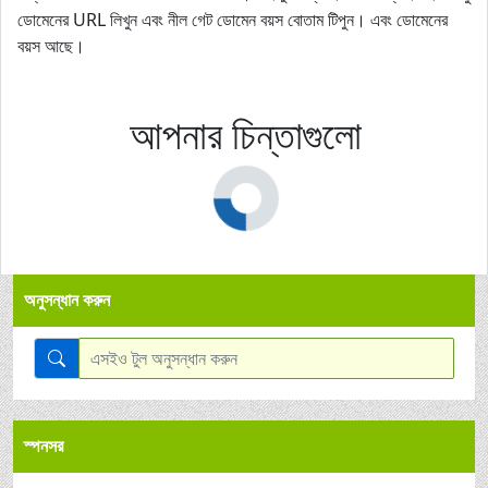
ডোমেনের URL লিখুন এবং নীল গেট ডোমেন বয়স বোতাম টিপুন। এবং ডোমেনের
বয়স আছে।
আপনার চিন্তাগুলো
অনুসন্ধান করুন
স্পনসর