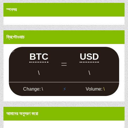
স্পনসর
ক্রিপ্টোওয়াচ
আমাদের অনুসরণ করো