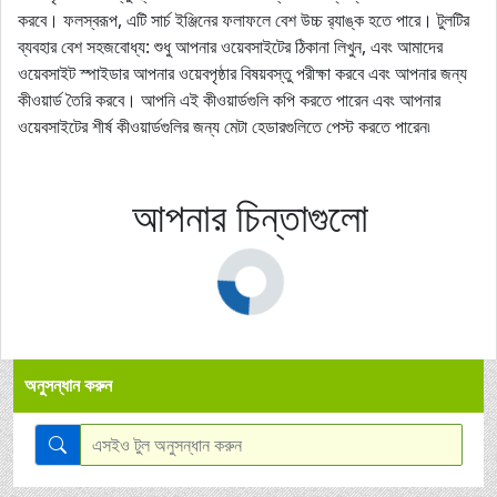
করবে। ফলস্বরূপ, এটি সার্চ ইঞ্জিনের ফলাফলে বেশ উচ্চ র‌্যাঙ্ক হতে পারে। টুলটির
ব্যবহার বেশ সহজবোধ্য: শুধু আপনার ওয়েবসাইটের ঠিকানা লিখুন, এবং আমাদের
ওয়েবসাইট স্পাইডার আপনার ওয়েবপৃষ্ঠার বিষয়বস্তু পরীক্ষা করবে এবং আপনার জন্য
কীওয়ার্ড তৈরি করবে। আপনি এই কীওয়ার্ডগুলি কপি করতে পারেন এবং আপনার
ওয়েবসাইটের শীর্ষ কীওয়ার্ডগুলির জন্য মেটা হেডারগুলিতে পেস্ট করতে পারেন৷
আপনার চিন্তাগুলো
অনুসন্ধান করুন