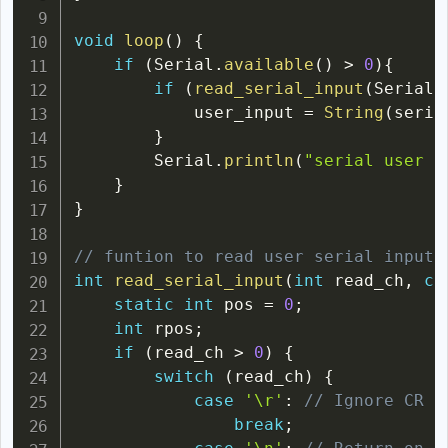
void
loop
(
)
{
if
(
Serial
.
available
(
)
>
0
)
{
if
(
read_serial_input
(
Serial
.
			user_input 
=
String
(
seria
}
		Serial
.
println
(
"serial user i
}
}
// funtion to read user serial input
int
read_serial_input
(
int
 read_ch
,
ch
static
int
 pos 
=
0
;
int
 rpos
;
if
(
read_ch 
>
0
)
{
switch
(
read_ch
)
{
case
'\r'
:
// Ignore CR
break
;