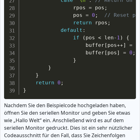
case
'\n'
:
// Return on n
                rpos 
=
 pos
;
                pos 
=
0
;
// Reset po
return
 rpos
;
default
:
if
(
pos 
<
 len
-
1
)
{
                    buffer
[
pos
++
]
=
 r
                    buffer
[
pos
]
=
0
;
}
}
}
return
0
;
}
Nachdem Sie den Beispielcode hochgeladen haben,
öffnen Sie den seriellen Monitor und geben Sie etwas
wie „Hallo Welt“ ein. Anschließend wird es auf dem
seriellen Monitor gedruckt. Dies ist ein sehr nützlicher
Codeausschnitt für den Fall, dass Sie Zeichenfolgen