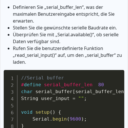
Definieren Sie „serial_buffer_len“, was der
maximalen Benutzereingabe entspricht, die Sie
erwarten.
Stellen Sie die gewünschte serielle Baudrate ein.
Überprüfen Sie mit „Serial.available()“, ob serielle
Daten verfügbar sind.
Rufen Sie die benutzerdefinierte Funktion
„read_serial_input()“ auf, um den „serial_buffer“ zu
laden.
Copy
//Serial buffer
#
define
serial_buffer_len
80
char
 serial_buffer
[
serial_buffer_len
]
String user_input 
=
""
;
void
setup
(
)
{
	Serial
.
begin
(
9600
)
;
}