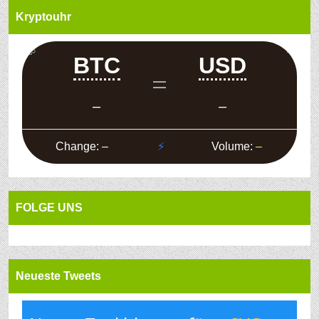
Kryptouhr
FOLGE UNS
Neueste Tweets