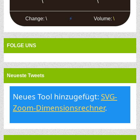
FOLGE UNS
Neueste Tweets
Neues Tool hinzugefügt:
SVG-
Zoom-Dimensionsrechner
.