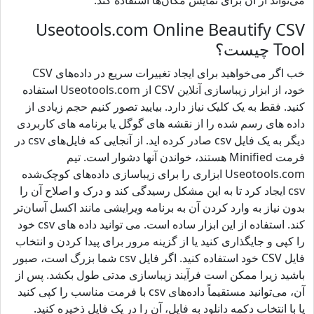
می‌تواند از آن برای نمایش مکان‌ها استفاده کند.
Useotools.com Online Beautify CSV
Tool چیست؟
خب اگر می‌خواهید برای ایجاد تغییرات سریع در داده‌های CSV
خود، از ابزار زیباسازی آنلاین CSV از Useotools.com استفاده
کنید. فقط به یک کلیک نیاز دارد. بیایید تصور کنیم حجم زیادی از
داده های رسم شده را از نقشه های گوگل یا برنامه های کاربردی
دیگر به یک فایل csv صادر کرده اید. از آنجایی که فایل‌های csv در
فرمت Minified هستند، خواندن آنها دشوار است. تیم
Useotools.com ابزاری را برای زیباسازی داده‌های کوچک‌شده
csv ایجاد کرد تا به این مشکل رسیدگی کند و درک و اصلاح آن را
بدون نیاز به وارد کردن آن به برنامه ویرایشی مانند اکسل آسان‌تر
کند. استفاده از این ابزار ساده است. می توانید داده های csv خود
را کپی و جایگذاری کنید یا از گزینه مرور برای پیدا کردن و انتخاب
فایل CSV خود استفاده کنید. اگر فایل csv شما بزرگ است، صبور
باشید زیرا ممکن است فرآیند زیباسازی مدتی طول بکشد. پس از
آن، می‌توانید مستقیماً داده‌های csv با فرمت مناسب را کپی کنید
یا با انتخاب دکمه دانلود به فایل، آن را در یک فایل ذخیره کنید.