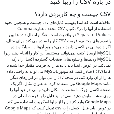
در باره CSV را زیبا کنید
CSV چیست و چه کاربردی دارد؟
عاقلانه است که ابتدا بفهمیم فایل‌های csv چیست و همچنین نحوه
استفاده از آنها را درک کنیم. CSV مخفف عبارت Comma
Separated Values ​​در واقعیت است. هنگام انتقال داده ها بین
پلتفرم های مختلف، فرمت CSV کار را ساده می کند. برای مثال،
اگر داده‌هایی در اکسل دارید و می‌خواهید آن‌ها را به پایگاه داده
MySQL ارسال کنید، نمی‌توانید مستقیماً این کار را انجام دهید زیرا
MySQL ردیف‌ها و ستون‌های صفحات گسترده اکسل را درک
نمی‌کند. در عوض، ابتدا باید داده ها را به فرمت مقدار جدا شده با
کاما (csv.) صادر کنید، که موتور MySQL می تواند به راحتی داده
ها را از آن وارد کند. در نتیجه csv را می توان در ابزارهای دیگر
مانند Google Maps نیز استفاده کرد. به عنوان مثال، اگر یک
صفحه اکسل بزرگ با مختصات مکان دارید و می خواهید آنها را
روی نقشه نمایش دهید، نمی توانید فایل را با فرمت اصلی در
Google Maps وارد کنید زیرا از جاوا اسکریپت استفاده می کند.
درعوض، باید فایل اکسل را به csv تبدیل کنید، که Google Maps