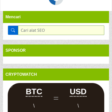
Mencari
SPONSOR
CRYPTOWATCH