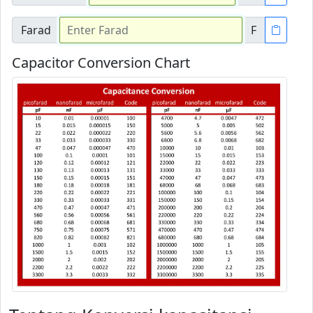
Farad
F
Capacitor Conversion Chart