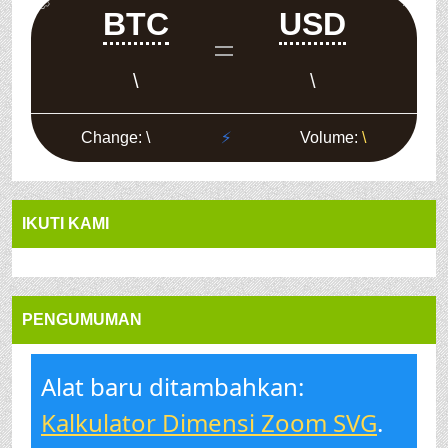
IKUTI KAMI
PENGUMUMAN
Alat baru ditambahkan:
Kalkulator Dimensi Zoom SVG
.