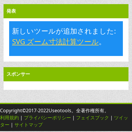
発表
新しいツールが追加されました:
SVG ズーム寸法計算ツール
。
スポンサー
Copyright©2017-2022Useotools。全著作権所有。
利用規約
|
プライバシーポリシー
|
フェイスブック
|
ツイッ
ター
|
サイトマップ