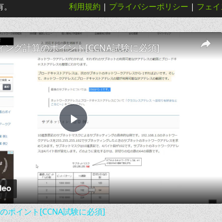
所有。
利用規約
|
プライバシーポリシー
|
フェイ
ング計算のポイント[CCNA試験に必須]
Play
Video
ポイント[CCNA試験に必須]