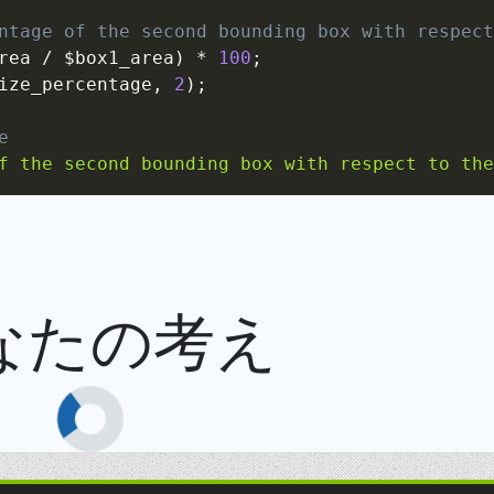
ntage of the second bounding box with respect
rea
/
$box1_area
)
*
100
;
ize_percentage
,
2
)
;
e
f the second bounding box with respect to the
なたの考え