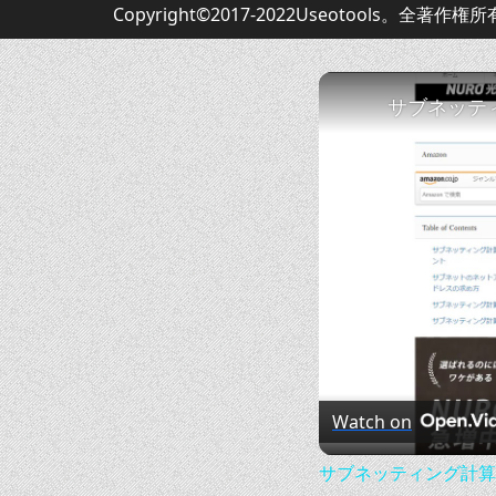
Copyright©2017-2022Useotools。全著作権
サブネッティ
Watch on
サブネッティング計算の