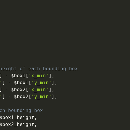
height of each bounding box
]
-
$box1
[
'x_min'
]
;
'
]
-
$box1
[
'y_min'
]
;
]
-
$box2
[
'x_min'
]
;
'
]
-
$box2
[
'y_min'
]
;
ch bounding box
$box1_height
;
$box2_height
;