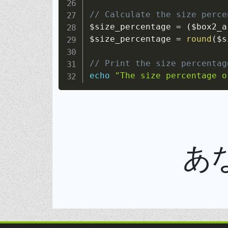
// Calculate the size perce
$size_percentage
=
(
$box2_a
$size_percentage
=
round
(
$s
// Print the size percentag
echo
"The size percentage o
あ