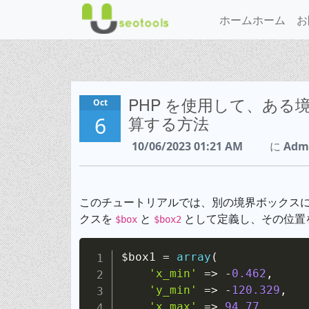
ホームホーム
お
PHP を使用して、あ
Oct
6
算する方法
10/06/2023 01:21 AM
に
Adm
このチュートリアルでは、別の境界ボックスに
クスを
と
として定義し、その位置
$box
$box2
$box1
=
array
(
'x_min'
=>
-
0.462
,
'y_min'
=>
-
120.329
,
'x_max'
=>
94.77
,