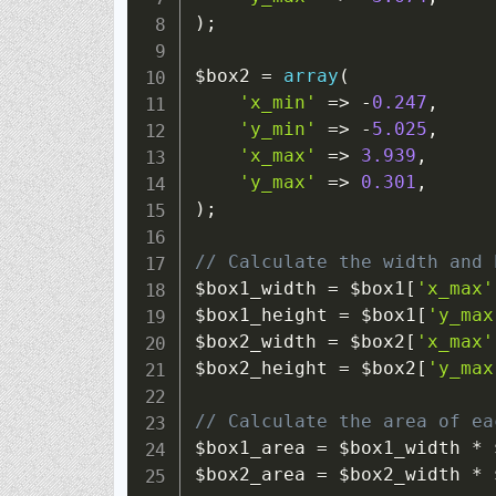
)
;
$box2
=
array
(
'x_min'
=>
-
0.247
,
'y_min'
=>
-
5.025
,
'x_max'
=>
3.939
,
'y_max'
=>
0.301
,
)
;
// Calculate the width and 
$box1_width
=
$box1
[
'x_max'
$box1_height
=
$box1
[
'y_max
$box2_width
=
$box2
[
'x_max'
$box2_height
=
$box2
[
'y_max
// Calculate the area of ea
$box1_area
=
$box1_width
*
$box2_area
=
$box2_width
*