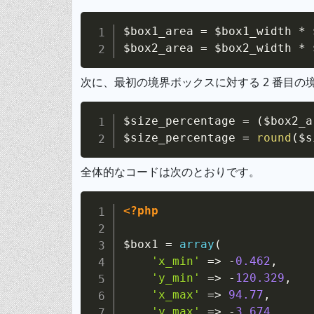
$box1_area
=
$box1_width
*
$box2_area
=
$box2_width
*
次に、最初の境界ボックスに対する 2 番目
$size_percentage
=
(
$box2_a
$size_percentage
=
round
(
$s
全体的なコードは次のとおりです。
<?php
$box1
=
array
(
'x_min'
=>
-
0.462
,
'y_min'
=>
-
120.329
,
'x_max'
=>
94.77
,
'y_max'
=>
-
3.674
,