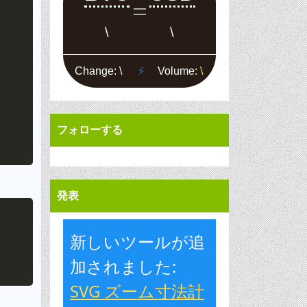
フォローする
発表
Copy
新しいツールが追
加されました:
SVG ズーム寸法計