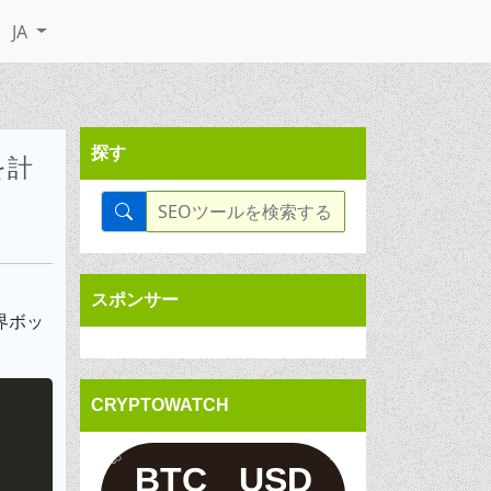
JA
探す
を計
スポンサー
界ボッ
Copy
CRYPTOWATCH