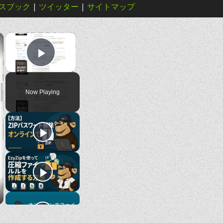
スブック
|
ツイッター
|
サイトマップ
×
×
Play Video
Now Playing