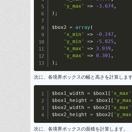
'y_max'
=>
-
3.674
,
)
;
$box2
=
array
(
'x_min'
=>
-
0.247
,
'y_min'
=>
-
5.025
,
'x_max'
=>
3.939
,
'y_max'
=>
0.301
,
)
;
次に、各境界ボックスの幅と高さを計算しま
$box1_width
=
$box1
[
'x_max'
$box1_height
=
$box1
[
'y_max
$box2_width
=
$box2
[
'x_max'
$box2_height
=
$box2
[
'y_max
次に、各境界ボックスの面積を計算します。