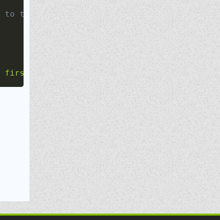
 to the first one
 first one is: "
.
$size_percentage
.
"%"
;