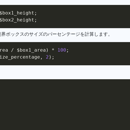
$box1_height
;
$box2_height
;
の境界ボックスのサイズのパーセンテージを計算します。
rea
/
$box1_area
)
*
100
;
ize_percentage
,
2
)
;