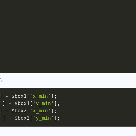
す。
]
-
$box1
[
'x_min'
]
;
'
]
-
$box1
[
'y_min'
]
;
]
-
$box2
[
'x_min'
]
;
'
]
-
$box2
[
'y_min'
]
;