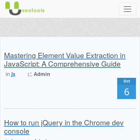
Mastering Element Value Extraction in
JavaScript: A Comprehensive Guide
in
Js
に
Admin
Oct
6
How to run jQuery in the Chrome dev
console