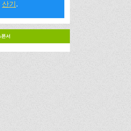
산기
.
스폰서