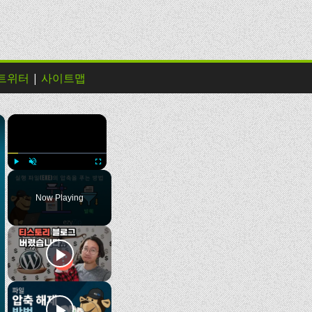
트위터
|
사이트맵
×
×
Play
Unmute
Fullscreen
Now Playing