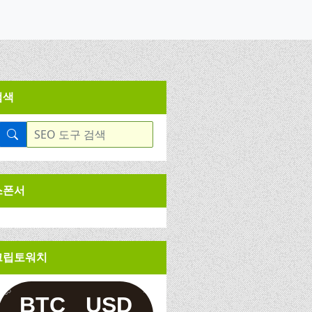
검색
스폰서
크립토워치