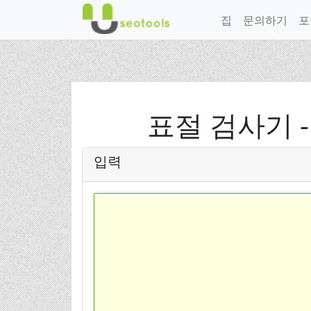
집
문의하기
포
표절 검사기 
입력