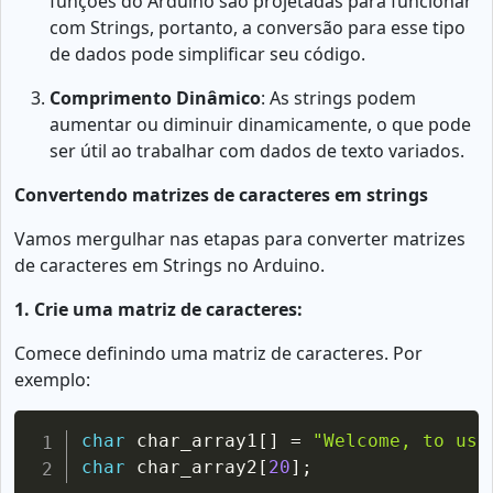
funções do Arduino são projetadas para funcionar
com Strings, portanto, a conversão para esse tipo
de dados pode simplificar seu código.
Comprimento Dinâmico
: As strings podem
aumentar ou diminuir dinamicamente, o que pode
ser útil ao trabalhar com dados de texto variados.
Convertendo matrizes de caracteres em strings
Vamos mergulhar nas etapas para converter matrizes
de caracteres em Strings no Arduino.
1. Crie uma matriz de caracteres:
Comece definindo uma matriz de caracteres. Por
exemplo:
Copy
char
 char_array1
[
]
=
"Welcome, to use
char
 char_array2
[
20
]
;