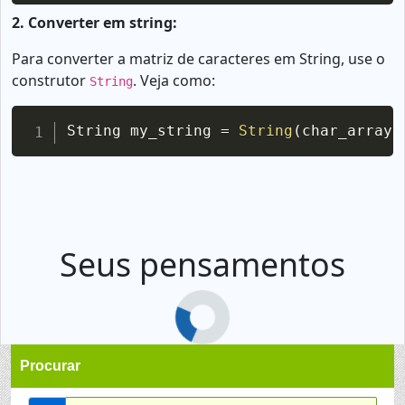
2. Converter em string:
Para converter a matriz de caracteres em String, use o
construtor
. Veja como:
String
Copy
String my_string 
=
String
(
char_array1
Seus pensamentos
Procurar