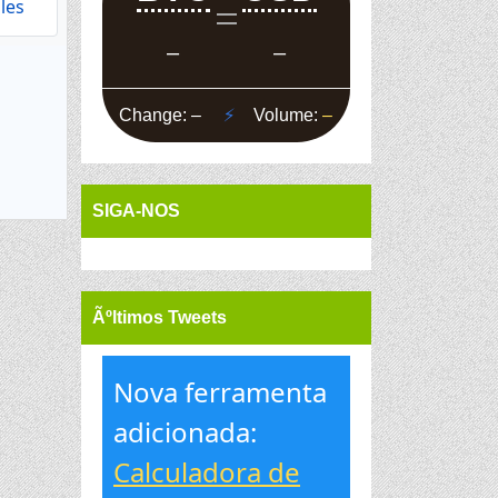
les
SIGA-NOS
Ãºltimos Tweets
Nova ferramenta
adicionada:
Calculadora de