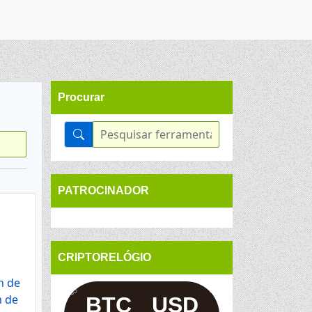
Procurar
PATROCINADOR
CRIPTORELÓGIO
h de
m de