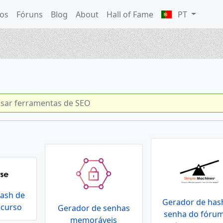
os
Fóruns
Blog
About
Hall of Fame
PT
hash de
Gerador de has
scurso
Gerador de senhas
senha do fóru
memoráveis