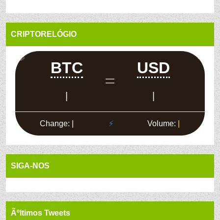
CRIPTORELÓGIO
SIGA-NOS
Ãºltimos Tweets