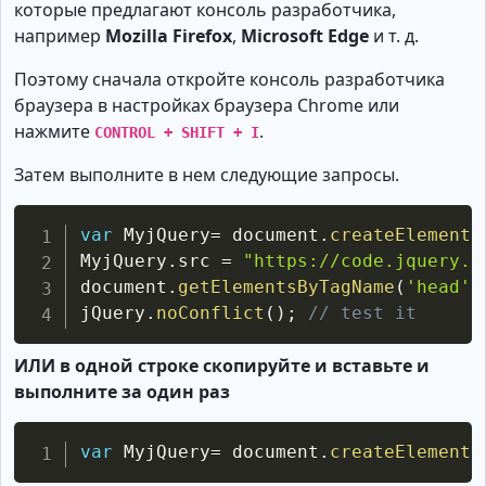
которые предлагают консоль разработчика,
например
Mozilla Firefox
,
Microsoft Edge
и т. д.
Поэтому сначала откройте консоль разработчика
браузера в настройках браузера Chrome или
нажмите
.
CONTROL + SHIFT + I
Затем выполните в нем следующие запросы.
Copy
var
MyjQuery
=
document
.
createElement
(
MyjQuery
.
src
=
"https://code.jquery.c
document
.
getElementsByTagName
(
'head'
)
jQuery
.
noConflict
(
)
;
// test it
ИЛИ в одной строке скопируйте и вставьте и
выполните за один раз
Copy
var
MyjQuery
=
document
.
createElement
(