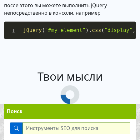
после этого вы можете выполнить jQuery
непосредственно в консоли, например
Copy
jQuery
(
"#my_element"
)
.
css
(
"display"
,
Твои мысли
Поиск