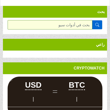
بحث
راعي
CRYPTOWATCH