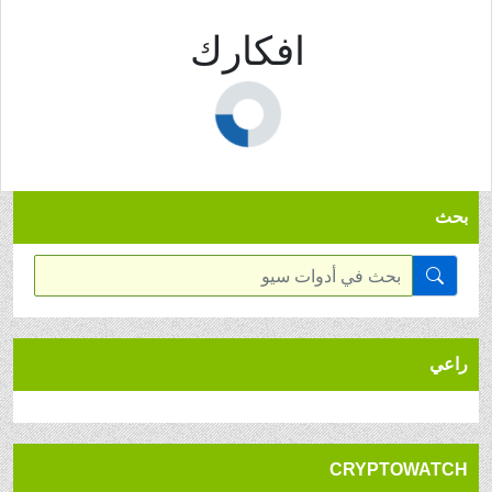
افكارك
بحث
راعي
CRYPTOWATCH