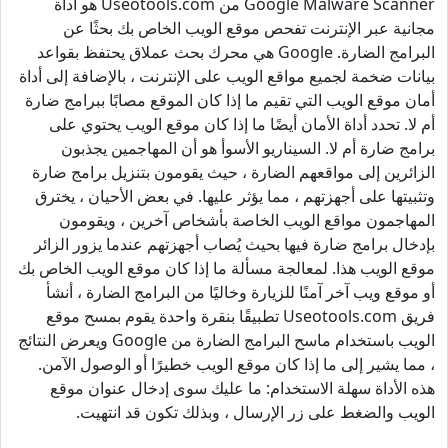
Google Malware Scanner من Useotools.com هو أداة
مجانية عبر الإنترنت تفحص موقع الويب الخاص بك بحثًا عن
البرامج الضارة. Google هي محرك بحث عملاق يحتفظ بقواعد
بيانات ضخمة لجميع مواقع الويب على الإنترنت ، بالإضافة إلى أداة
أمان موقع الويب التي تقيم ما إذا كان الموقع مصابًا ببرامج ضارة
أم لا. تحدد أداة الأمان أيضًا ما إذا كان موقع الويب يحتوي على
برامج ضارة أم لا. السيناريو الأسوأ هو أن المهاجمين يجذبون
الزائرين إلى مواقعهم الضارة ، حيث يقومون بتنزيل برامج ضارة
وتثبيتها على أجهزتهم ، مما يؤثر عليها. في بعض الأحيان ، يخترق
المهاجمون مواقع الويب الخاصة بأشخاص آخرين ، ويقومون
بإدخال برامج ضارة فيها بحيث يُصاب أجهزتهم عندما يزور الزائر
موقع الويب هذا. لمعالجة مسألة ما إذا كان موقع الويب الخاص بك
أو موقع ويب آخر آمنًا للزيارة وخاليًا من البرامج الضارة ، أنشأ
فريق Useotools.com تطبيقًا بنقرة واحدة يقوم بمسح موقع
الويب باستخدام ماسح البرامج الضارة من Google ويعرض النتائج
، مما يشير إلى ما إذا كان موقع الويب خطيرًا أو الوصول الآمن.
هذه الأداة سهلة الاستخدام: ما عليك سوى إدخال عنوان موقع
الويب والضغط على زر الإرسال ، وبذلك تكون قد انتهيت.