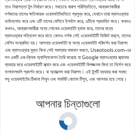
তাও নিরাপত্তা টুল নির্ধারণ করে। সবচেয়ে খারাপ পরিস্থিতিতে, আক্রমণকারীরা
দর্শকদের তাদের ক্ষতিকারক ওয়েবসাইটগুলিতে প্রলুব্ধ করে, যেখানে তারা ম্যালওয়্যার
ডাউনলোড করে এবং এটি তাদের মেশিনে ইনস্টল করে, এটিকে প্রভাবিত করে। কখনও
কখনও, আক্রমণকারীরা অন্য লোকের ওয়েবসাইট হ্যাক করে, তাদের মধ্যে
ম্যালওয়্যার সন্নিবেশ করে যাতে কোনও দর্শক সেই ওয়েবসাইটটি ভিজিট করলে, তাদের
মেশিন সংক্রমিত হয়। আপনার ওয়েবসাইট বা অন্য ওয়েবসাইট পরিদর্শন করা নিরাপদ
এবং ম্যালওয়্যার মুক্ত কিনা সেই সমস্যার সমাধান করতে, Useotools.com-এর
দল একটি এক-ক্লিক অ্যাপ্লিকেশন তৈরি করেছে যা Google ম্যালওয়্যার স্ক্যানার
ব্যবহার করে ওয়েবসাইটটি স্ক্যান করে এবং ওয়েবসাইটটি বিপজ্জনক কিনা তা নির্দেশ করে
ফলাফলগুলি প্রদর্শন করে। বা অ্যাক্সেস করা নিরাপদ। এই টুলটি ব্যবহার করা সহজ:
শুধু ওয়েবসাইটের ঠিকানা লিখুন এবং সাবমিট বোতাম টিপুন, এবং আপনার হয়ে গেছে।
আপনার চিন্তাগুলো