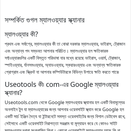
সম্পর্কিত গুগল ম্যালওয়্যার স্ক্যানার
ম্যালওয়্যার কী?
প্রথম এবং সর্বাগ্রে, ম্যালওয়্যার কী তা বোঝা দরকার৷ ম্যালওয়্যার, ভাইরাস, ট্রোজান
এবং অন্যান্য পদ সম্ভবত আপনার পরিচিত। ম্যালওয়্যার হল ক্ষতিকারক
সফ্টওয়্যারগুলির একটি বিস্তৃত পরিভাষা যার মধ্যে রয়েছে ভাইরাস, ওয়ার্ম, ট্রোজান,
স্পাইওয়্যার, র্যানসমওয়্যার, অ্যাডওয়্যার, স্কয়ারওয়্যার এবং অন্যান্য ক্ষতিকারক
প্রোগ্রাম এবং স্ক্রিপ্ট যা আপনার কম্পিউটারকে বিভিন্ন উপায়ে ক্ষতি করতে পারে৷
Useotools কী৷ com-এর Google ম্যালওয়্যার
স্ক্যানার?
Useotools.com থেকে Google ম্যালওয়্যার স্ক্যানার হল একটি বিনামূল্যের
অনলাইন টুল যা ম্যালওয়্যারের জন্য আপনার ওয়েবসাইট স্ক্যান করে৷ Google হল
একটি সার্চ ইঞ্জিন দৈত্য যা ইন্টারনেটে সমস্ত ওয়েবসাইটের জন্য বিশাল ডেটাবেস রাখে,
সেইসাথে একটি ওয়েবসাইট নিরাপত্তা সরঞ্জাম যা মূল্যায়ন করে যে কোনও সাইট
ম্যালওয়্যার দ্বারা সংক্রামিত কিনা। কোনো ওয়েবসাইটে ম্যালওয়্যার আছে কি না