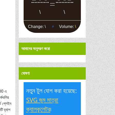
আমাদের অনুসরণ করো
ঘোষণা
নতুন টুল যোগ করা হয়েছে:
000 এ
্কগুলির
SVG জুম মাত্রা
্ড প্লেইন
ক্যালকুলেটর
৷
টি হ্যাশ