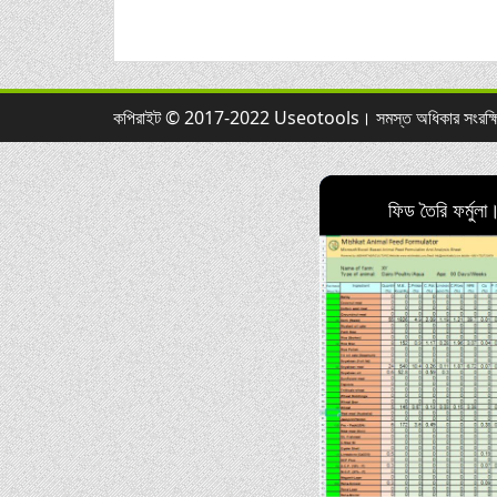
কপিরাইট © 2017-2022 Useotools। সমস্ত অধিকার সংরক্ষ
ফিড তৈরি ফর্মুলা