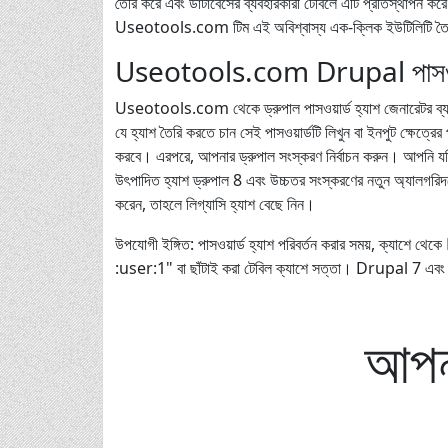
তৈরি করে এবং ডাটাবেসের ব্যবহারকারী টেবিলে এটি প্রতিস্থাপন করে
Useotools.com টিম এই অবিশ্বাস্য এক-ক্লিক ইউটিলিটি তৈর
Useotools.com Drupal পাসওয়ার
Useotools.com থেকে ড্রুপাল পাসওয়ার্ড হ্যাশ জেনারেটর ব্যবহ
যে হ্যাশ তৈরি করতে চান সেই পাসওয়ার্ডটি লিখুন বা ইনপুট ক্ষেত্রের
করবে। এরপরে, আপনার ড্রুপাল সংস্করণ নির্বাচন করুন। আপনি যদি ড্
উৎপাদিত হ্যাশ ড্রুপাল 8 এবং উচ্চতর সংস্করণের নতুন অ্যালগরি
করেন, তাহলে লিগ্যাসি হ্যাশ বেছে নিন।
উপযোগী ইঙ্গিত: পাসওয়ার্ড হ্যাশ পরিবর্তন করার সময়, ক্যা
:user:1" বা ছাঁটাই করা টেবিল ক্যাশে সত্তা। Drupal 7 এবং 8 
আপনা