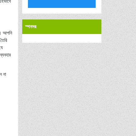
 এইভাবে
স্পনসর
রে। আপনি
 তৈরি
যে
ব্যবহার
ন না