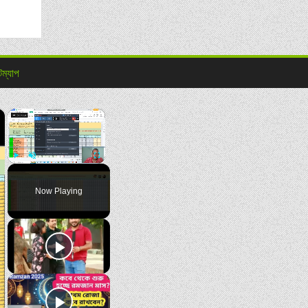
টম্যাপ
×
×
Play
Unmute
Fullscreen
Now Playing