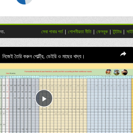
িত.
সেবা পাবার শর্ত
|
গোপনীয়তা নীতি
|
ফেসবুক
|
টুইটার
|
সাই
। নিজেই তৈরি করুন পোল্ট্রি, ডেইরি ও মাছের খাদ্য।
Play
Video