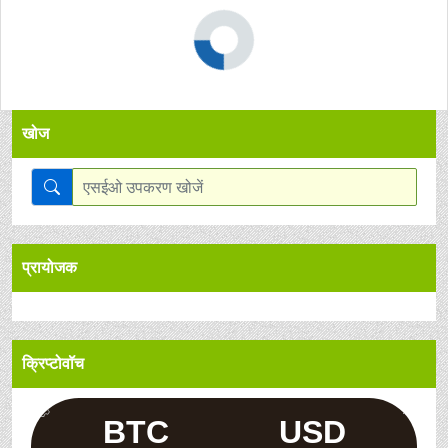
खोज
प्रायोजक
क्रिप्टोवॉच