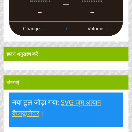
हमारा अनुसरण करें
घोषणाएं
नया टूल जोड़ा गया:
SVG ज़ूम आयाम
कैलकुलेटर
।