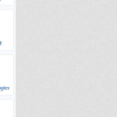
है
युलेटर