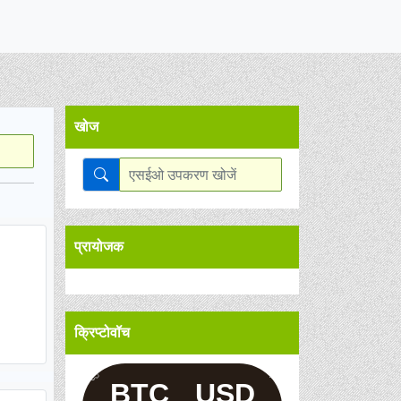
खोज
प्रायोजक
क्रिप्टोवॉच