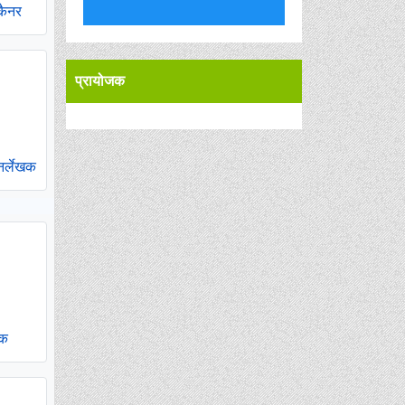
कैनर
प्रायोजक
र्लेखक
षक