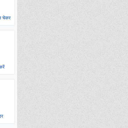
्स चेकर
रें
डर