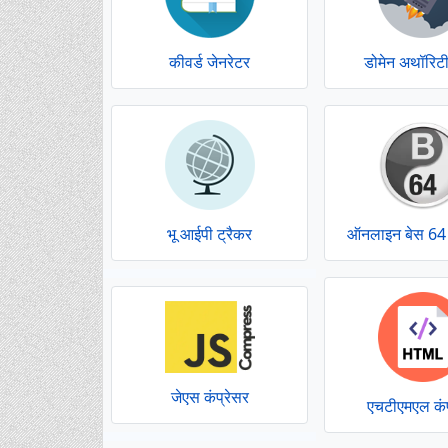
कीवर्ड जेनरेटर
डोमेन अथॉरिट
भू आईपी ट्रैकर
ऑनलाइन बेस 64
जेएस कंप्रेसर
एचटीएमएल कंप