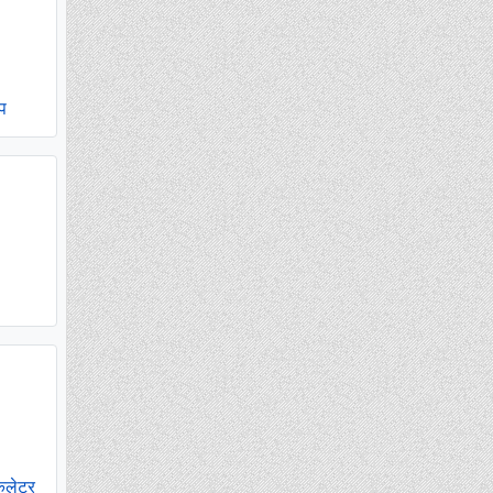
प
ुलेटर