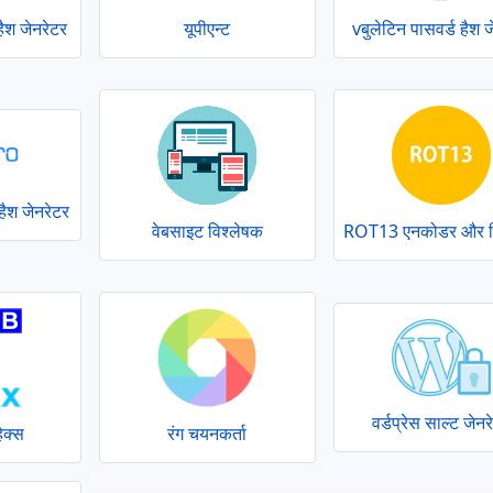
ैश जेनरेटर
यूपीएन्ट
vबुलेटिन पासवर्ड हैश ज
ैश जेनरेटर
वेबसाइट विश्लेषक
ROT13 एनकोडर और 
वर्डप्रेस साल्ट जेनर
ेक्स
रंग चयनकर्ता