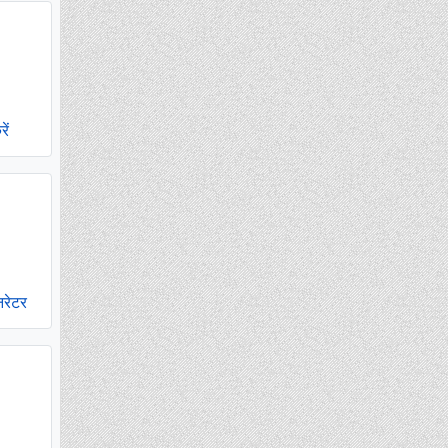
ें
नरेटर