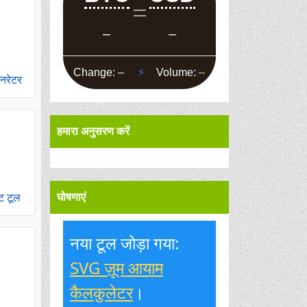
नरेटर
हमारा अनुसरण करें
ट टूल
घोषणाएं
नया टूल जोड़ा गया:
SVG ज़ूम आयाम
कैलकुलेटर
।