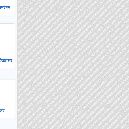
ेनरेटर
डिकोडर
ेटर