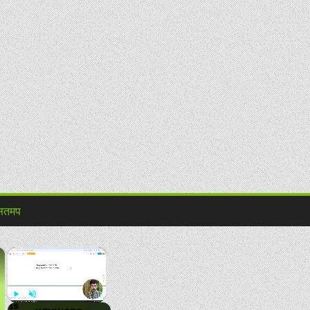
ितमप
×
×
Play
Unmute
Fullscreen