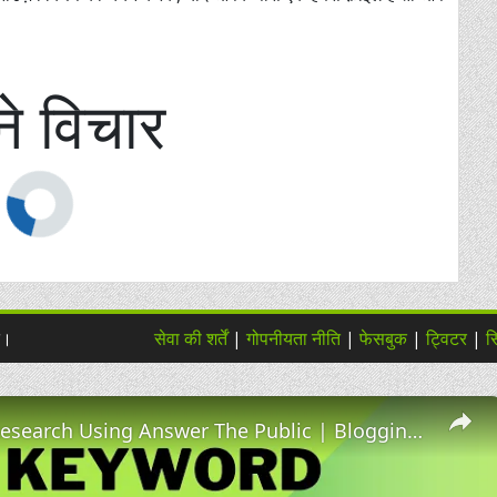
े विचार
त।
सेवा की शर्तें
|
गोपनीयता नीति
|
फेसबुक
|
ट्विटर
|
स
Keywords Research Using Answer The Public | Blogging Mastery Course