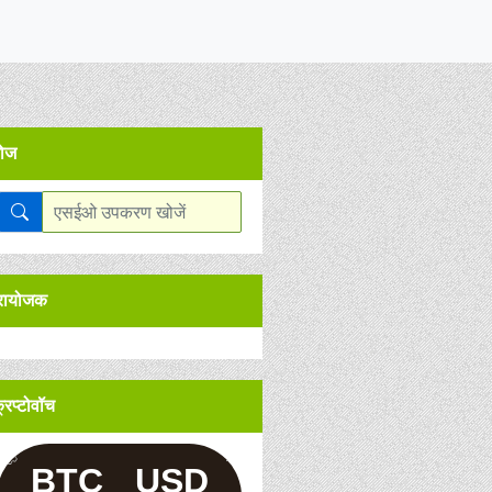
ोज
्रायोजक
रिप्टोवॉच