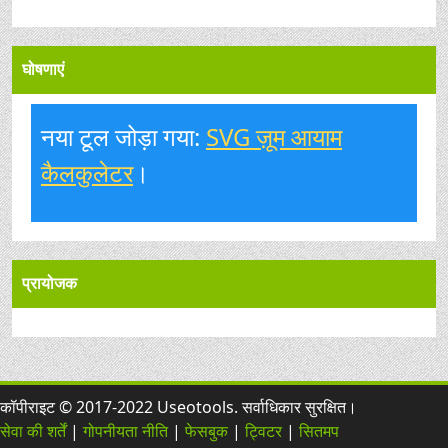
घोषणाएं
नया टूल जोड़ा गया:
SVG ज़ूम आयाम
कैलकुलेटर
।
प्रायोजक
कॉपीराइट © 2017-2022 Useotools. सर्वाधिकार सुरक्षित।
सेवा की शर्तें
|
गोपनीयता नीति
|
फेसबुक
|
ट्विटर
|
सितमप