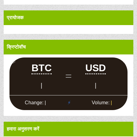
प्रायोजक
क्रिप्टोवॉच
हमारा अनुसरण करें