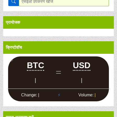
प्रायोजक
क्रिप्टोवॉच