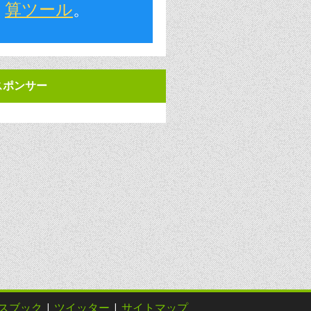
算ツール
。
スポンサー
スブック
|
ツイッター
|
サイトマップ