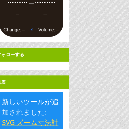
フォローする
発表
新しいツールが追
加されました:
SVG ズーム寸法計