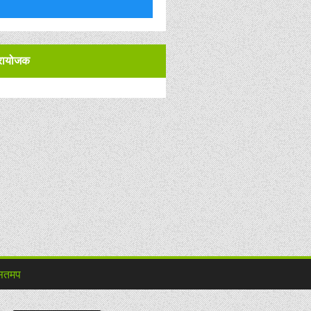
्रायोजक
ितमप