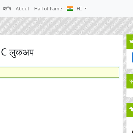
ब्लॉग
About
Hall of Fame
HI
ख
SC लुकअप
प
क्