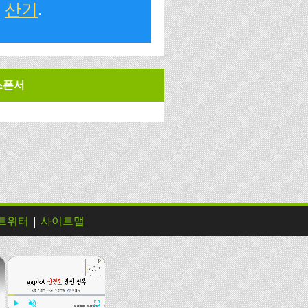
산기
.
스폰서
트위터
|
사이트맵
×
×