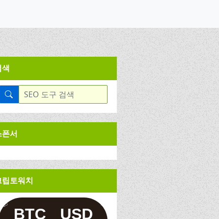
검색
스폰서
크립토워치