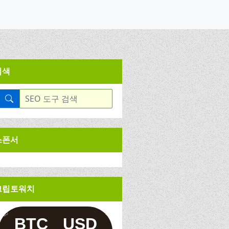
검색
스폰서
크립토워치