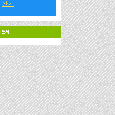
산기
.
스폰서