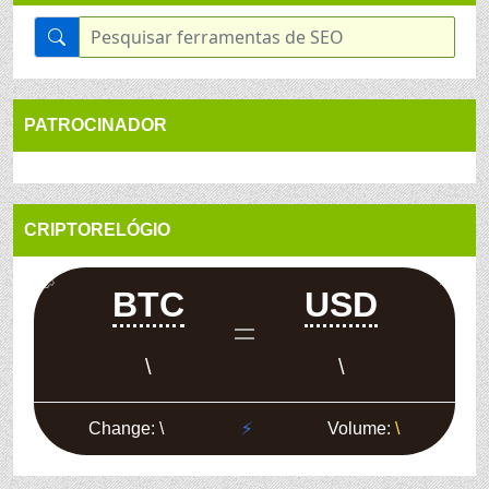
PATROCINADOR
CRIPTORELÓGIO