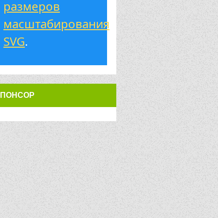
размеров
масштабирования
SVG
.
ПОНСОР