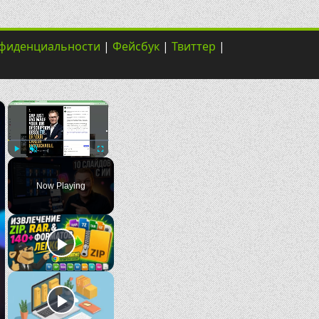
нфиденциальности
|
Фейсбук
|
Твиттер
|
×
×
Play
Unmute
Fullscreen
Now Playing