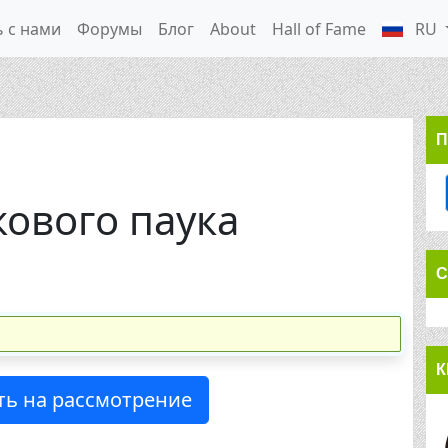
 с нами
Форумы
Блог
About
Hall of Fame
RU
П
ового паука
С
К