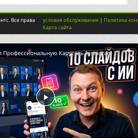
нтс. Все права
условия обслуживания
|
Политика ко
Карта сайта
🖼️ Я Создал Профессиональную Карусель Instagram из 10 Слайдов с ИИ — Полный Воркфлоу
Play
Video