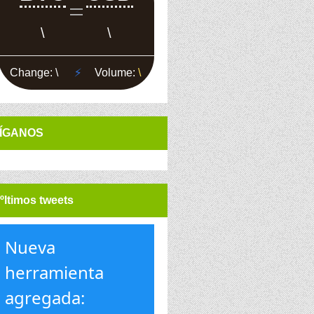
ÍGANOS
ºltimos tweets
Nueva
herramienta
agregada: