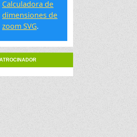
Calculadora de
dimensiones de
zoom SVG
.
ATROCINADOR