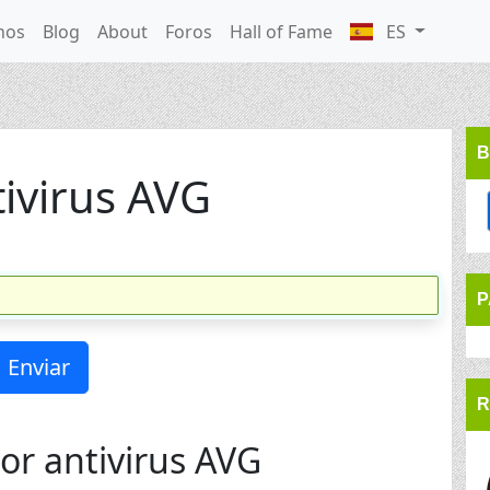
nos
Blog
About
Foros
Hall of Fame
ES
B
ivirus AVG
P
R
r antivirus AVG