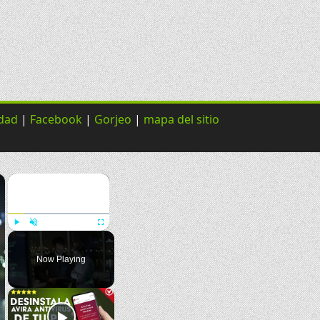
idad
|
Facebook
|
Gorjeo
|
mapa del sitio
×
×
Play
Unmute
Fullscreen
Now Playing