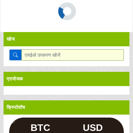
खोज
प्रायोजक
क्रिप्टोवॉच