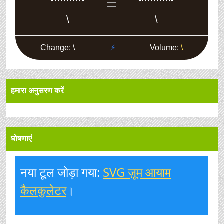
हमारा अनुसरण करें
घोषणाएं
नया टूल जोड़ा गया:
SVG ज़ूम आयाम
कैलकुलेटर
।