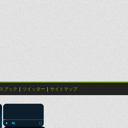
スブック
|
ツイッター
|
サイトマップ
×
×