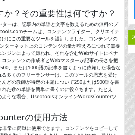
すか？その重要性は何ですか？
字カウンターは、記事内の単語と文字を数えるための無料のプ
tools.comチームは、コンテンツライター、クリエイテ
向けにこの重要なツールを設計しました。コンテンツの
インターネット上のコンテンツの量が増えるにつれて需要
ンジンによって嫌われ、それを含むWebサイトにペナ
コンテンツの作成者とWebマスターが記事の長さを把
500、または1000語の記事を書くように依頼した場合な
れる多くのフリーランサーは、このツールの恩恵を受け
んどの教師が特定の主題について250または500語を書
された数の単語を簡単に書くのに役立ちます。たとえ
場合、UseotoolsオンラインWordsCounterツ
dsCounterの使用方法
ounterは非常に簡単に使用できます。コンテンツをコピーして