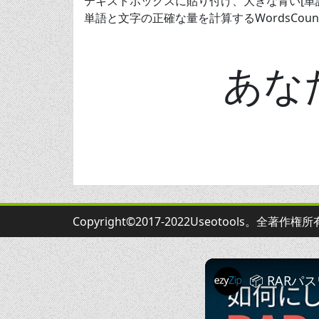
テキストボックスに貼り付け、大きな青い[単
単語と文字の正確な量を計算するWordsCoun
あな
Copyright©2017-2022Useotools。全著作権