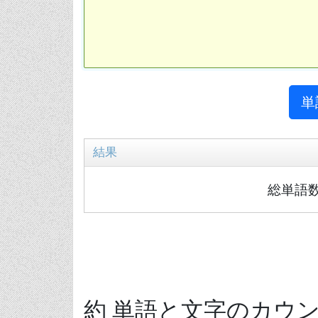
単
結果
総単語数
約 単語と文字のカウ