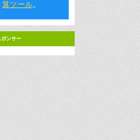
算ツール
。
スポンサー