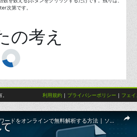
語数を数える]ボタンをクリックするだけです。残りは、
ter次第です。
たの考え
所有。
利用規約
|
プライバシーポリシー
|
フェイ
📦 RARパスワードをオンラインで無料解析する方法 | ソフトウェアのインストール不要