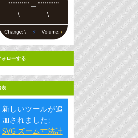
フォローする
発表
新しいツールが追
加されました:
SVG ズーム寸法計