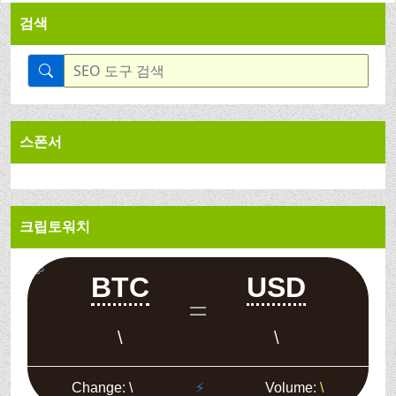
검색
스폰서
크립토워치