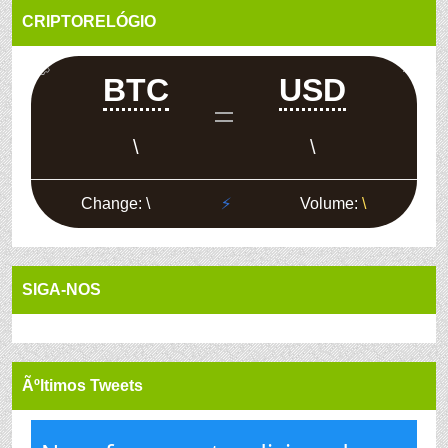
CRIPTORELÓGIO
SIGA-NOS
Ãºltimos Tweets