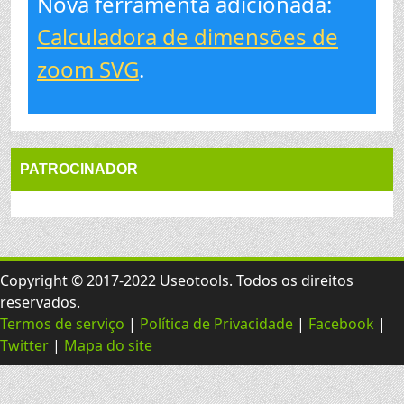
Nova ferramenta adicionada:
Calculadora de dimensões de
zoom SVG
.
PATROCINADOR
Copyright © 2017-2022 Useotools. Todos os direitos
reservados.
Termos de serviço
|
Política de Privacidade
|
Facebook
|
Twitter
|
Mapa do site