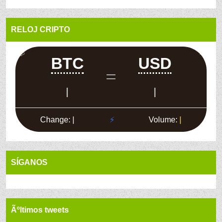
RELOJ CRIPTO
SÍGANOS
Ãºltimos tweets