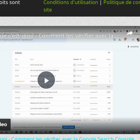
oits sont
Conditions d'utilisation
|
Politique de con
site
Url canonique c'est quoi - Comment les vérifier avec la Google Search Console
Play
Video
quoi - Comment les vérifier avec la Google Search Console