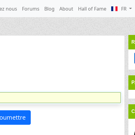
ez nous
Forums
Blog
About
Hall of Fame
FR
R
P
C