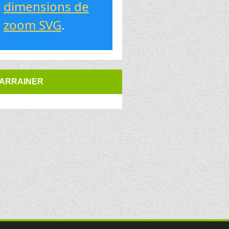
dimensions de
zoom SVG
.
ARRAINER