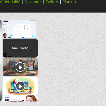
fidentialité
|
Facebook
|
Twitter
|
Plan du
×
×
Play
Unmute
Fullscreen
Now Playing