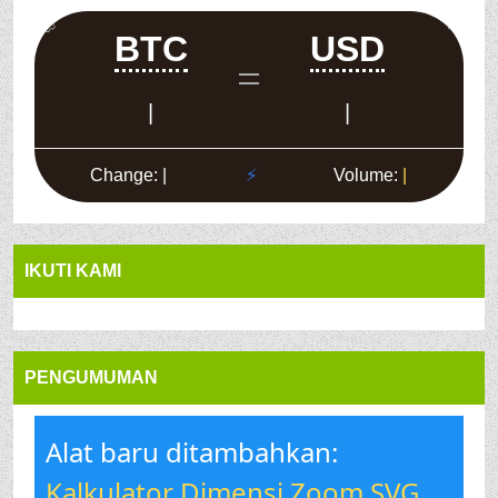
IKUTI KAMI
PENGUMUMAN
Alat baru ditambahkan:
Kalkulator Dimensi Zoom SVG
.