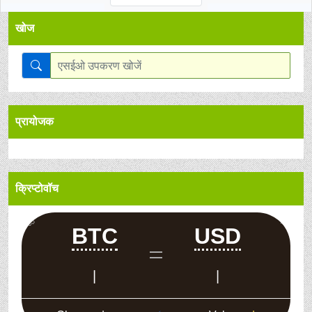
खोज
प्रायोजक
क्रिप्टोवॉच