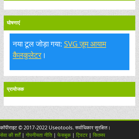
घोषणाएं
नया टूल जोड़ा गया:
SVG ज़ूम आयाम
कैलकुलेटर
।
प्रायोजक
कॉपीराइट © 2017-2022 Useotools. सर्वाधिकार सुरक्षित।
सेवा की शर्तें
|
गोपनीयता नीति
|
फेसबुक
|
ट्विटर
|
सितमप