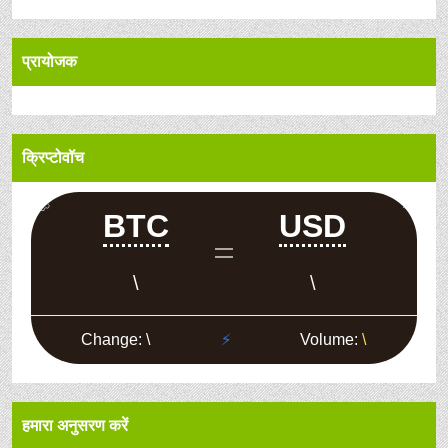
प्रायोजक
क्रिप्टोवॉच
हमारा अनुसरण करें